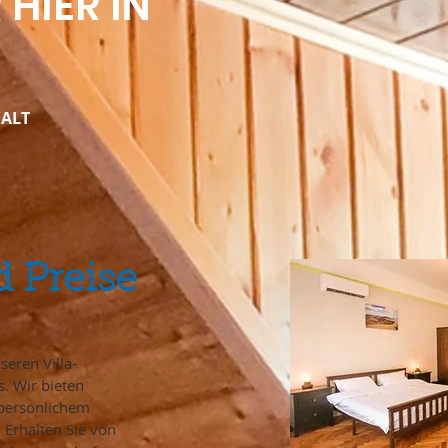
HIER IN
HALT
 Preise
seren Villa-
. Wir bieten
persönlichem
 Erhalten Sie von